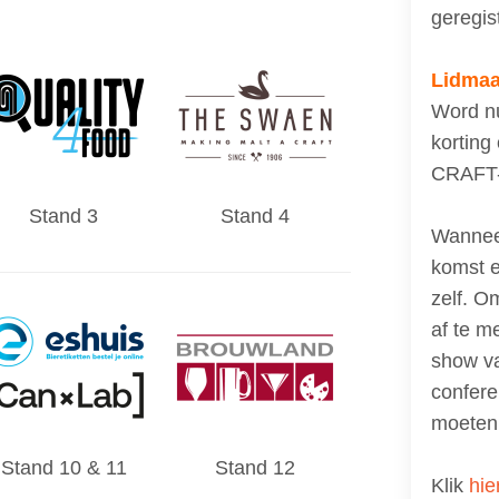
geregis
Lidmaa
Word nu
korting 
CRAFT-
Stand 3
Stand 4
Wanneer
komst e
zelf. O
af te me
show v
confere
moeten
Stand 10 & 11
Stand 12
Klik
hie