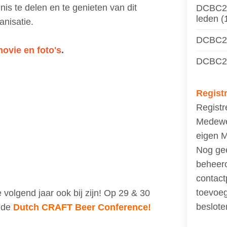
s te delen en te genieten van dit
DCBC24
leden (1
ganisatie.
DCBC24
movie en foto's
.
DCBC24 
Registr
Registr
Medewer
eigen 
Nog ge
beheer
contact
toevoeg
e volgend jaar ook bij zijn! Op 29 & 30
beslote
n de
Dutch CRAFT Beer Conference!