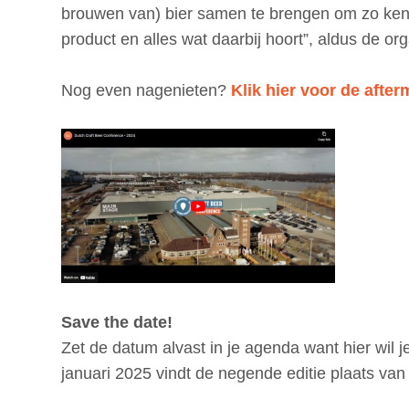
p
brouwen van) bier samen te brengen om zo kenni
t
product en alles wat daarbij hoort”, aldus de or
o
m
Nog even nagenieten?
Klik hier voor de after
a
i
n
c
o
n
t
e
n
Save the date!
t
Zet de datum alvast in je agenda want hier wil j
januari 2025 vindt de negende editie plaats va