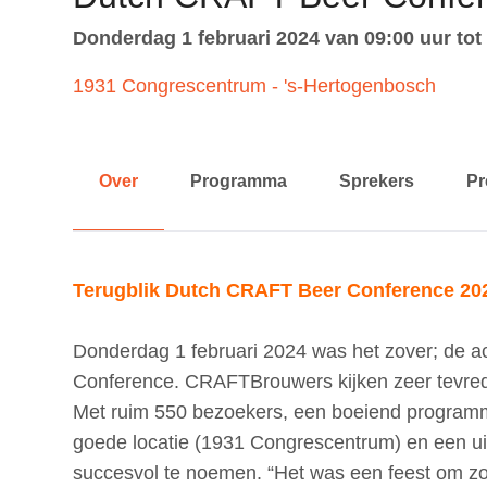
p
t
donderdag 1 februari 2024 van 09:00 uur tot
o
1931 Congrescentrum - 's-Hertogenbosch
n
a
v
Over
Programma
Sprekers
Pr
i
g
a
t
Terugblik Dutch CRAFT Beer Conference 20
i
o
Donderdag 1 februari 2024 was het zover; de a
n
Conference. CRAFTBrouwers kijken zeer tevrede
J
Met ruim 550 bezoekers, een boeiend program
u
goede locatie (1931 Congrescentrum) en een ui
m
succesvol te noemen. “Het was een feest om z