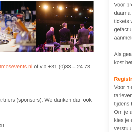
Voor bro
daarna 
tickets
gefactu
aanmel
Als geas
kost he
@mosevents.nl
of via +31 (0)33 – 24 73
Registr
Voor ni
tarieve
partners (sponsors). We danken dan ook
tijdens
Om je a
kies je
en
verstuu